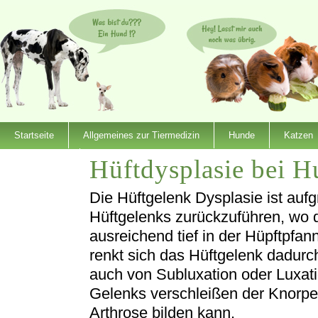
Startseite
Allgemeines zur Tiermedizin
Hunde
Katzen
Hüftdysplasie bei 
Dienstleister
Die Hüftgelenk Dysplasie ist auf
Hüftgelenks zurückzuführen, wo 
ausreichend tief in der Hüpftpfann
renkt sich das Hüftgelenk dadurch
auch von Subluxation oder Luxat
Gelenks verschleißen der Knorpe
Arthrose bilden kann.