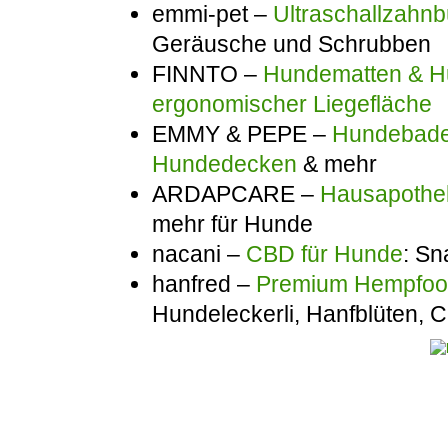
emmi-pet –
Ultraschallzahnb
Geräusche und Schrubben
FINNTO –
Hundematten & Hu
ergonomischer Liegefläche
EMMY & PEPE –
Hundebadem
Hundedecken
& mehr
ARDAPCARE –
Hausapothek
mehr für Hunde
nacani –
CBD für Hunde
: Sn
hanfred –
Premium Hempfo
Hundeleckerli, Hanfblüten,