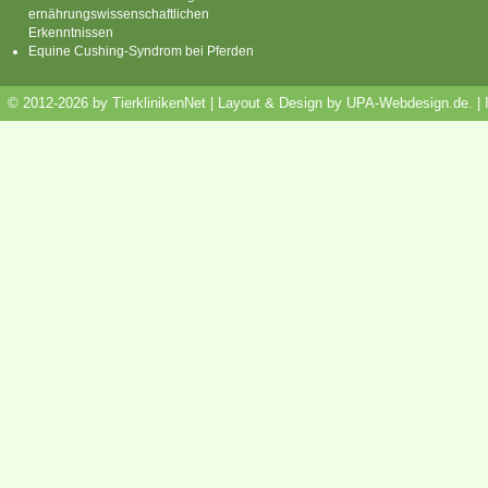
ernährungswissenschaftlichen
Erkenntnissen
Equine Cushing-Syndrom bei Pferden
© 2012-2026 by TierklinikenNet | Layout & Design by
UPA-Webdesign.de
.
|