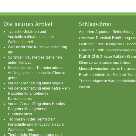
Die neusten Artikel
Schlagwörter
Typische Gefahren und
Aquarium
Aquarien
Beleuchtung
Vorsichtsmaßnahmen in der
Ernährung
Durchfall
Chinchillas
Fi
Weihnachtszeit
Frettchen
Futter
Haltung eines Hunde
Was deckt eine Katzenversicherung
Hamster
Hunde
Hundeerziehung
Inn
ab?
Kaninchen
Katzen
Katze
Kinde
So finden Haustierbesitzer einen
guten Tierarzt
Körpersprache
Lungenentzündung
Geckos aus dem Tierheim oder der
Parasite
Meerschweinchen
Mäuse
Auffangstation eine zweite Chance
Reptilien
Tiere
Schildkröte
Terrarien
geben
Tierärzte Allgemein
Wasserschildkröte
Vor der Anschaffung eines Vogels
Welpen
Vor der Anschaffung einer Katze – ein
Ratgeber für angehende
Katzenbesitzer
Vor der Anschaffung eines Hundes –
Ratgeber für angehende
Hundebesitzer
Techniken in der Tiermedizin:
Fortschritte und Innovationen zum
Wohle der Tiere
Tierärztliche Hundenahrung nach