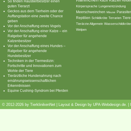
Katzen
Katze
Kinde
So finden Haustierbesitzer einen
guten Tierarzt
Körpersprache
Lungenentzündung
Geckos aus dem Tierheim oder der
Parasite
Meerschweinchen
Mäuse
Auffangstation eine zweite Chance
Reptilien
Tiere
Schildkröte
Terrarien
geben
Tierärzte Allgemein
Wasserschildkröte
Vor der Anschaffung eines Vogels
Welpen
Vor der Anschaffung einer Katze – ein
Ratgeber für angehende
Katzenbesitzer
Vor der Anschaffung eines Hundes –
Ratgeber für angehende
Hundebesitzer
Techniken in der Tiermedizin:
Fortschritte und Innovationen zum
Wohle der Tiere
Tierärztliche Hundenahrung nach
ernährungswissenschaftlichen
Erkenntnissen
Equine Cushing-Syndrom bei Pferden
© 2012-2026 by TierklinikenNet | Layout & Design by
UPA-Webdesign.de
.
|