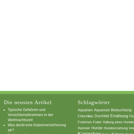
Die neusten Artikel
Schlagwörter
Typische Gefahren und
Aquarium
Aquarien
Beleuchtung
Vorsichtsmaßnahmen in der
Ernährung
Durchfall
Chinchillas
Fi
Weihnachtszeit
Frettchen
Futter
Haltung eines Hunde
Was deckt eine Katzenversicherung
Hamster
Hunde
Hundeerziehung
Inn
ab?
Kaninchen