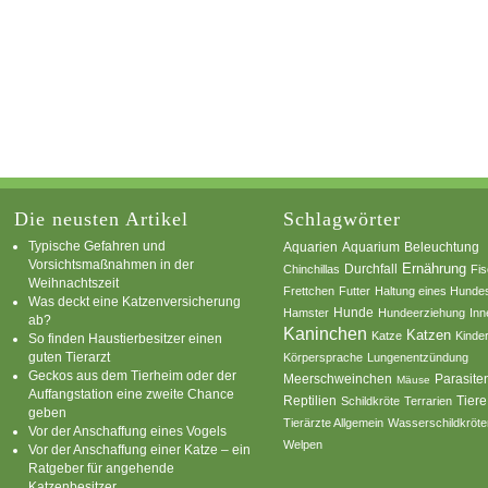
Die neusten Artikel
Schlagwörter
Typische Gefahren und
Aquarium
Aquarien
Beleuchtung
Vorsichtsmaßnahmen in der
Ernährung
Durchfall
Chinchillas
Fi
Weihnachtszeit
Frettchen
Futter
Haltung eines Hunde
Was deckt eine Katzenversicherung
Hamster
Hunde
Hundeerziehung
Inn
ab?
Kaninchen
Katzen
Katze
Kinde
So finden Haustierbesitzer einen
guten Tierarzt
Körpersprache
Lungenentzündung
Geckos aus dem Tierheim oder der
Parasite
Meerschweinchen
Mäuse
Auffangstation eine zweite Chance
Reptilien
Tiere
Schildkröte
Terrarien
geben
Tierärzte Allgemein
Wasserschildkröte
Vor der Anschaffung eines Vogels
Welpen
Vor der Anschaffung einer Katze – ein
Ratgeber für angehende
Katzenbesitzer