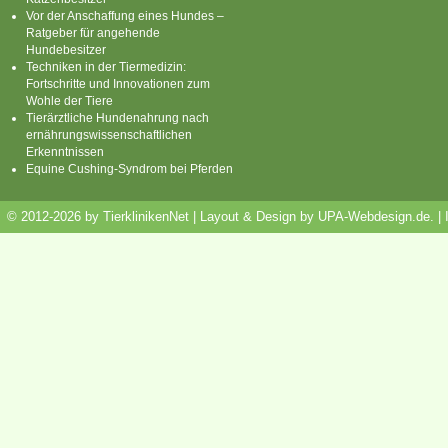
Vor der Anschaffung eines Hundes –
Ratgeber für angehende
Hundebesitzer
Techniken in der Tiermedizin:
Fortschritte und Innovationen zum
Wohle der Tiere
Tierärztliche Hundenahrung nach
ernährungswissenschaftlichen
Erkenntnissen
Equine Cushing-Syndrom bei Pferden
© 2012-2026 by TierklinikenNet | Layout & Design by
UPA-Webdesign.de
.
|