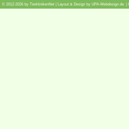
© 2012-2026 by TierklinikenNet | Layout & Design by
UPA-Webdesign.de
.
|