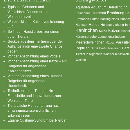
Typische Gefahren und
Aquarium
Aquarien
Beleuchtung
Vorsichtsmaßnahmen in der
Ernährung
Durchfall
Chinchillas
Fi
Weihnachtszeit
Frettchen
Futter
Haltung eines Hunde
Was deckt eine Katzenversicherung
Hamster
Hunde
Hundeerziehung
Inn
ab?
Kaninchen
Katzen
Katze
Kinde
So finden Haustierbesitzer einen
guten Tierarzt
Körpersprache
Lungenentzündung
Geckos aus dem Tierheim oder der
Parasite
Meerschweinchen
Mäuse
Auffangstation eine zweite Chance
Reptilien
Tiere
Schildkröte
Terrarien
geben
Tierärzte Allgemein
Wasserschildkröte
Vor der Anschaffung eines Vogels
Welpen
Vor der Anschaffung einer Katze – ein
Ratgeber für angehende
Katzenbesitzer
Vor der Anschaffung eines Hundes –
Ratgeber für angehende
Hundebesitzer
Techniken in der Tiermedizin:
Fortschritte und Innovationen zum
Wohle der Tiere
Tierärztliche Hundenahrung nach
ernährungswissenschaftlichen
Erkenntnissen
Equine Cushing-Syndrom bei Pferden