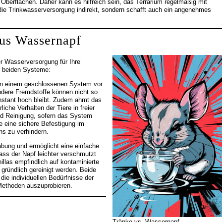
Oberflächen. Daher kann es hilfreich sein, das Terrarium regelmäßig mit
ie Trinkwasserversorgung indirekt, sondern schafft auch ein angenehmes
sus Wassernapf
r Wasserversorgung für Ihre
er beiden Systeme:
 in einem geschlossenen System vor
ndere Fremdstoffe können nicht so
nstant hoch bleibt. Zudem ahmt das
liche Verhalten der Tiere in freier
und Reinigung, sofern das System
nke eine sichere Befestigung im
ns zu verhindern.
abung und ermöglicht eine einfache
dass der Napf leichter verschmutzt
llas empfindlich auf kontaminierte
gründlich gereinigt werden. Beide
die individuellen Bedürfnisse der
Methoden auszuprobieren.
Tränke vs. Wassernapf