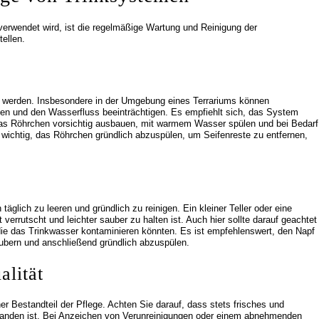
erwendet wird, ist die regelmäßige Wartung und Reinigung der
tellen.
ft werden. Insbesondere in der Umgebung eines Terrariums können
gen und den Wasserfluss beeinträchtigen. Es empfiehlt sich, das System
das Röhrchen vorsichtig ausbauen, mit warmem Wasser spülen und bei Bedarf
 wichtig, das Röhrchen gründlich abzuspülen, um Seifenreste zu entfernen,
äglich zu leeren und gründlich zu reinigen. Ein kleiner Teller oder eine
verrutscht und leichter sauber zu halten ist. Auch hier sollte darauf geachtet
die das Trinkwasser kontaminieren könnten. Es ist empfehlenswert, den Napf
bern und anschließend gründlich abzuspülen.
lität
er Bestandteil der Pflege. Achten Sie darauf, dass stets frisches und
handen ist. Bei Anzeichen von Verunreinigungen oder einem abnehmenden