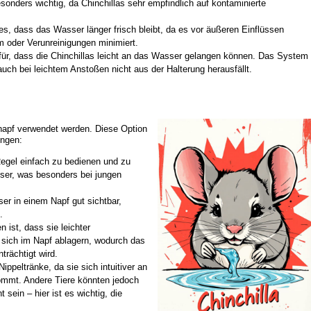
sonders wichtig, da Chinchillas sehr empfindlich auf kontaminierte
es, dass das Wasser länger frisch bleibt, da es vor äußeren Einflüssen
m oder Verunreinigungen minimiert.
afür, dass die Chinchillas leicht an das Wasser gelangen können. Das System
auch bei leichtem Anstoßen nicht aus der Halterung herausfällt.
rnapf verwendet werden. Diese Option
ungen:
egel einfach zu bedienen und zu
ser, was besonders bei jungen
er in einem Napf gut sichtbar,
.
ist, dass sie leichter
sich im Napf ablagern, wodurch das
trächtigt wird.
ppeltränke, da sie sich intuitiver an
kommt. Andere Tiere könnten jedoch
sein – hier ist es wichtig, die