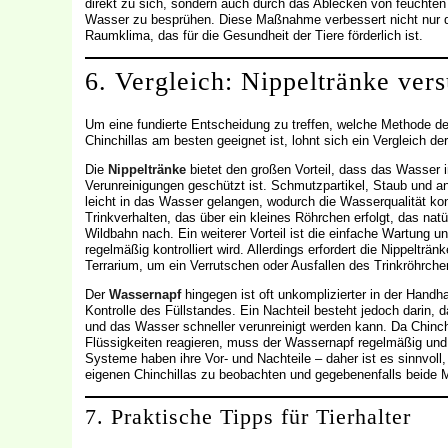
direkt zu sich, sondern auch durch das Ablecken von feuchten 
Wasser zu besprühen. Diese Maßnahme verbessert nicht nur d
Raumklima, das für die Gesundheit der Tiere förderlich ist.
6. Vergleich: Nippeltränke ver
Um eine fundierte Entscheidung zu treffen, welche Methode de
Chinchillas am besten geeignet ist, lohnt sich ein Vergleich d
Die
Nippeltränke
bietet den großen Vorteil, dass das Wasser
Verunreinigungen geschützt ist. Schmutzpartikel, Staub und a
leicht in das Wasser gelangen, wodurch die Wasserqualität ko
Trinkverhalten, das über ein kleines Röhrchen erfolgt, das natür
Wildbahn nach. Ein weiterer Vorteil ist die einfache Wartung 
regelmäßig kontrolliert wird. Allerdings erfordert die Nippelträ
Terrarium, um ein Verrutschen oder Ausfallen des Trinkröhrche
Der
Wassernapf
hingegen ist oft unkomplizierter in der Handh
Kontrolle des Füllstandes. Ein Nachteil besteht jedoch darin, 
und das Wasser schneller verunreinigt werden kann. Da Chinchi
Flüssigkeiten reagieren, muss der Wassernapf regelmäßig und 
Systeme haben ihre Vor- und Nachteile – daher ist es sinnvoll, 
eigenen Chinchillas zu beobachten und gegebenenfalls beide 
7. Praktische Tipps für Tierhalter