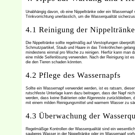
Unabhängig davon, ob eine Nippeltränke oder ein Wassernapf v
Trinkvorrichtung unerlässlich, um die Wasserqualität sicherzus
4.1 Reinigung der Nippeltränke
Die Nippeltränke sollte regelmäßig auf Verstopfungen überprü
Schmutzpartikel, Staub und Haare in das Trinkröhrchen gelan
mindestens einmal pro Woche zu reinigen. Hierfür kann man 
eine milde Seifenlösung verwenden. Nach der Reinigung ist es
die den Tieren schaden könnten.
4.2 Pflege des Wassernapfs
Sollte ein Wassernapf verwendet werden, ist es ratsam, diesen t
rutschfeste Unterlage kann dazu beitragen, dass der Napf nicht 
werden, dass keine Bakterien oder Algenreste zurückbleiben, 
mit einem milden Reinigungsmittel und warmem Wasser zu säu
4.3 Überwachung der Wasserqua
Regelmäßige Kontrollen der Wasserqualität sind ein wesentlich
sauberes Wasser in der Nippeltränke oder im Wassernapf vor