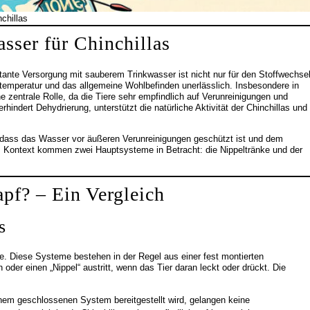
chillas
sser für Chinchillas
stante Versorgung mit sauberem Trinkwasser ist nicht nur für den Stoffwechse
rtemperatur und das allgemeine Wohlbefinden unerlässlich. Insbesondere in
ne zentrale Rolle, da die Tiere sehr empfindlich auf Verunreinigungen und
indert Dehydrierung, unterstützt die natürliche Aktivität der Chinchillas und
, dass das Wasser vor äußeren Verunreinigungen geschützt ist und dem
sem Kontext kommen zwei Hauptsysteme in Betracht: die Nippeltränke und der
apf? – Ein Vergleich
s
nke. Diese Systeme bestehen in der Regel aus einer fest montierten
oder einen „Nippel“ austritt, wenn das Tier daran leckt oder drückt. Die
nem geschlossenen System bereitgestellt wird, gelangen keine