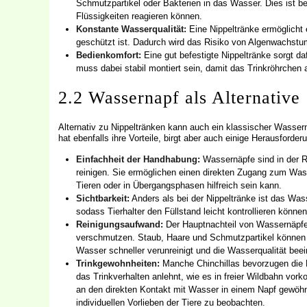
Schmutzpartikel oder Bakterien in das Wasser. Dies ist be
Flüssigkeiten reagieren können.
Konstante Wasserqualität:
Eine Nippeltränke ermöglicht 
geschützt ist. Dadurch wird das Risiko von Algenwachstu
Bedienkomfort:
Eine gut befestigte Nippeltränke sorgt d
muss dabei stabil montiert sein, damit das Trinkröhrchen 
2.2 Wassernapf als Alternative
Alternativ zu Nippeltränken kann auch ein klassischer Wasse
hat ebenfalls ihre Vorteile, birgt aber auch einige Herausforder
Einfachheit der Handhabung:
Wassernäpfe sind in der R
reinigen. Sie ermöglichen einen direkten Zugang zum Was
Tieren oder in Übergangsphasen hilfreich sein kann.
Sichtbarkeit:
Anders als bei der Nippeltränke ist das Wass
sodass Tierhalter den Füllstand leicht kontrollieren können
Reinigungsaufwand:
Der Hauptnachteil von Wassernäpfen 
verschmutzen. Staub, Haare und Schmutzpartikel können 
Wasser schneller verunreinigt und die Wasserqualität beein
Trinkgewohnheiten:
Manche Chinchillas bevorzugen die Ni
das Trinkverhalten anlehnt, wie es in freier Wildbahn vor
an den direkten Kontakt mit Wasser in einem Napf gewöhnt 
individuellen Vorlieben der Tiere zu beobachten.