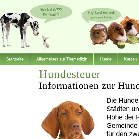
Startseite
Allgemeines zur Tiermedizin
Hunde
Katzen
Hundesteuer
Dienstleister
Informationen zur Hund
Die Hundes
Städten u
Höhe der 
Gemeinde s
für den zw