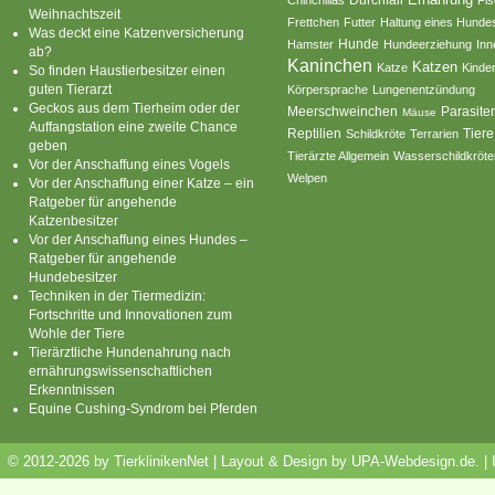
Weihnachtszeit
Frettchen
Futter
Haltung eines Hunde
Was deckt eine Katzenversicherung
Hamster
Hunde
Hundeerziehung
Inn
ab?
Kaninchen
Katzen
Katze
Kinde
So finden Haustierbesitzer einen
guten Tierarzt
Körpersprache
Lungenentzündung
Geckos aus dem Tierheim oder der
Parasite
Meerschweinchen
Mäuse
Auffangstation eine zweite Chance
Reptilien
Tiere
Schildkröte
Terrarien
geben
Tierärzte Allgemein
Wasserschildkröte
Vor der Anschaffung eines Vogels
Welpen
Vor der Anschaffung einer Katze – ein
Ratgeber für angehende
Katzenbesitzer
Vor der Anschaffung eines Hundes –
Ratgeber für angehende
Hundebesitzer
Techniken in der Tiermedizin:
Fortschritte und Innovationen zum
Wohle der Tiere
Tierärztliche Hundenahrung nach
ernährungswissenschaftlichen
Erkenntnissen
Equine Cushing-Syndrom bei Pferden
© 2012-2026 by TierklinikenNet | Layout & Design by
UPA-Webdesign.de
.
|