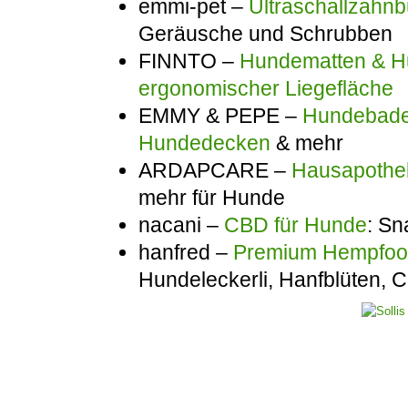
emmi-pet –
Ultraschallzahnb
Geräusche und Schrubben
FINNTO –
Hundematten & Hu
ergonomischer Liegefläche
EMMY & PEPE –
Hundebadem
Hundedecken
& mehr
ARDAPCARE –
Hausapothek
mehr für Hunde
nacani –
CBD für Hunde
: Sn
hanfred –
Premium Hempfo
Hundeleckerli, Hanfblüten,