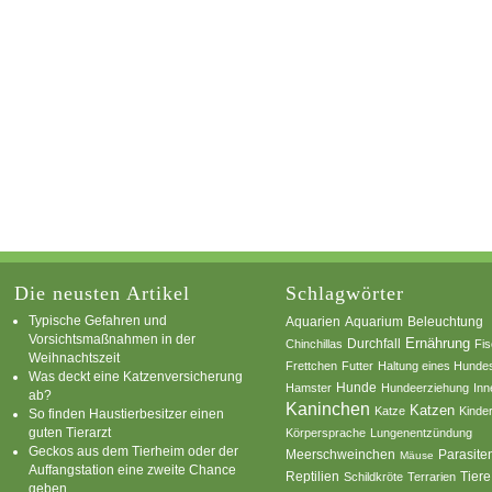
Die neusten Artikel
Schlagwörter
Typische Gefahren und
Aquarium
Aquarien
Beleuchtung
Vorsichtsmaßnahmen in der
Ernährung
Durchfall
Chinchillas
Fi
Weihnachtszeit
Frettchen
Futter
Haltung eines Hunde
Was deckt eine Katzenversicherung
Hamster
Hunde
Hundeerziehung
Inn
ab?
Kaninchen
Katzen
Katze
Kinde
So finden Haustierbesitzer einen
guten Tierarzt
Körpersprache
Lungenentzündung
Geckos aus dem Tierheim oder der
Parasite
Meerschweinchen
Mäuse
Auffangstation eine zweite Chance
Reptilien
Tiere
Schildkröte
Terrarien
geben