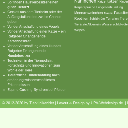
Kaninchen
Katzen
Katze
Kinde
So finden Haustierbesitzer einen
guten Tierarzt
Körpersprache
Lungenentzündung
Geckos aus dem Tierheim oder der
Parasite
Meerschweinchen
Mäuse
Auffangstation eine zweite Chance
Reptilien
Tiere
Schildkröte
Terrarien
geben
Tierärzte Allgemein
Wasserschildkröte
Vor der Anschaffung eines Vogels
Welpen
Vor der Anschaffung einer Katze – ein
Ratgeber für angehende
Katzenbesitzer
Vor der Anschaffung eines Hundes –
Ratgeber für angehende
Hundebesitzer
Techniken in der Tiermedizin:
Fortschritte und Innovationen zum
Wohle der Tiere
Tierärztliche Hundenahrung nach
ernährungswissenschaftlichen
Erkenntnissen
Equine Cushing-Syndrom bei Pferden
© 2012-2026 by TierklinikenNet | Layout & Design by
UPA-Webdesign.de
.
|