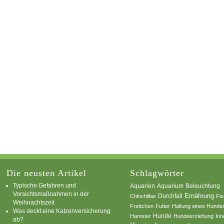
Die neusten Artikel
Schlagwörter
Typische Gefahren und
Aquarium
Aquarien
Beleuchtung
Vorsichtsmaßnahmen in der
Ernährung
Durchfall
Chinchillas
Fi
Weihnachtszeit
Frettchen
Futter
Haltung eines Hunde
Was deckt eine Katzenversicherung
Hamster
Hunde
Hundeerziehung
Inn
ab?