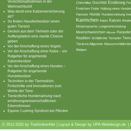
Vorsichtsmaßnahmen in der
Ernährung
Durchfall
Chinchillas
Fi
Weihnachtszeit
Frettchen
Futter
Haltung eines Hunde
Was deckt eine Katzenversicherung
Hamster
Hunde
Hundeerziehung
Inn
ab?
Kaninchen
Katzen
Katze
Kinde
So finden Haustierbesitzer einen
guten Tierarzt
Körpersprache
Lungenentzündung
Geckos aus dem Tierheim oder der
Parasite
Meerschweinchen
Mäuse
Auffangstation eine zweite Chance
Reptilien
Tiere
Schildkröte
Terrarien
geben
Tierärzte Allgemein
Wasserschildkröte
Vor der Anschaffung eines Vogels
Welpen
Vor der Anschaffung einer Katze – ein
Ratgeber für angehende
Katzenbesitzer
Vor der Anschaffung eines Hundes –
Ratgeber für angehende
Hundebesitzer
Techniken in der Tiermedizin:
Fortschritte und Innovationen zum
Wohle der Tiere
Tierärztliche Hundenahrung nach
ernährungswissenschaftlichen
Erkenntnissen
Equine Cushing-Syndrom bei Pferden
© 2012-2026 by TierklinikenNet | Layout & Design by
UPA-Webdesign.de
.
|